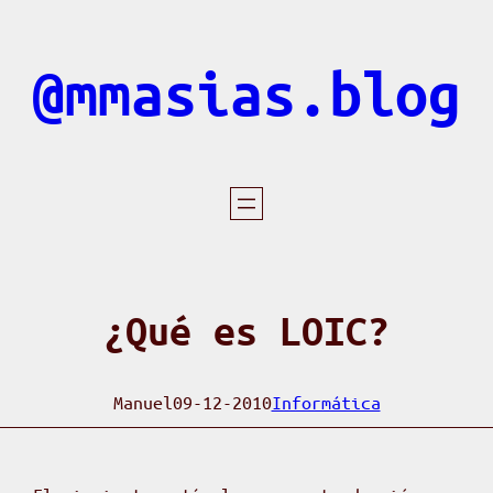
Saltar
al
@mmasias.blog
contenido
¿Qué es LOIC?
Manuel
09-12-2010
Informática