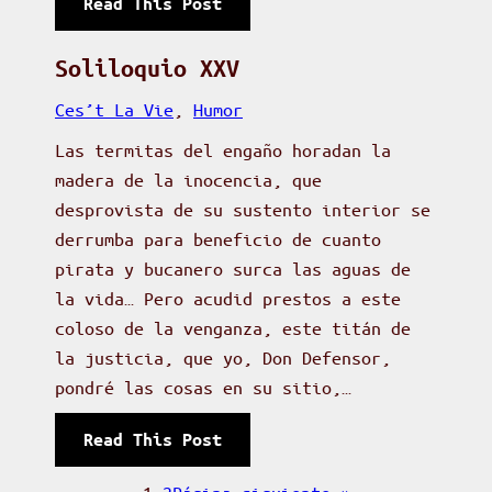
:
Read This Post
f
n
C
o
d
a
Soliloquio XXV
c
a
r
l
Ces’t La Vie
, 
Humor
r
o
e
i
Las termitas del engaño horadan la
l
t
o
madera de la inocencia, que
i
o
s
desprovista de su sustento interior se
n
derrumba para beneficio de cuanto
o
pirata y bucanero surca las aguas de
F
la vida… Pero acudid prestos a este
u
coloso de la venganza, este titán de
e
la justicia, que yo, Don Defensor,
n
pondré las cosas en su sitio,…
t
e
:
Read This Post
s
S
(