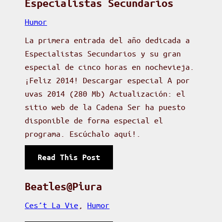
Especialistas Secundarios
Humor
La primera entrada del año dedicada a
Especialistas Secundarios y su gran
especial de cinco horas en nochevieja.
¡Feliz 2014! Descargar especial A por
uvas 2014 (280 Mb) Actualización: el
sitio web de la Cadena Ser ha puesto
disponible de forma especial el
programa. Escúchalo aquí!.
:
Read This Post
A
p
Beatles@Piura
o
Ces’t La Vie
, 
Humor
r