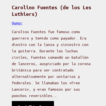
E
o
Carolino Fuentes (de los Les
s
r
Luthiers)
p
a
e
Humor
r
c
Carolino Fuentes fue famoso como
i
i
guerrero y temido como payador. Era
o
a
diestro con la lanza y siniestro con
i
l
la guitarra. Durante las luchas
n
i
civiles, Fuentes comandó un batallón
s
s
de lanceros, auspiciado por la corona
o
t
británica para ser contratado
m
a
alternativamente por unitarios y
n
s
federales. Se llamaban los «Free
e
S
Lancers», y eran famosos por sus
–
e
ponchos reversibles.…
S
c
o
u