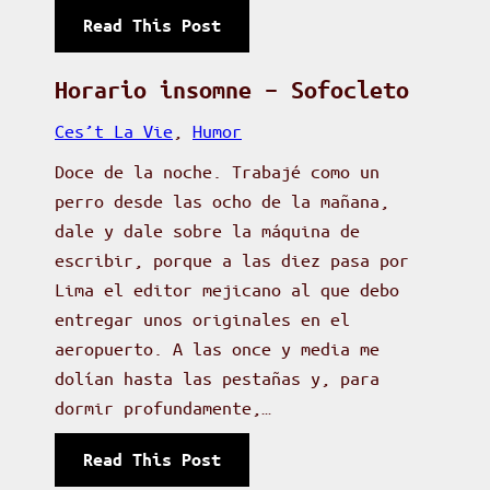
u
:
Read This Post
v
B
a
e
Horario insomne – Sofocleto
s
a
2
Ces’t La Vie
, 
Humor
t
0
Doce de la noche. Trabajé como un
l
1
perro desde las ocho de la mañana,
e
3
dale y dale sobre la máquina de
s
-
escribir, porque a las diez pasa por
@
2
Lima el editor mejicano al que debo
P
0
entregar unos originales en el
i
1
aeropuerto. A las once y media me
u
4
dolían hasta las pestañas y, para
r
,
dormir profundamente,…
a
p
o
:
Read This Post
r
H