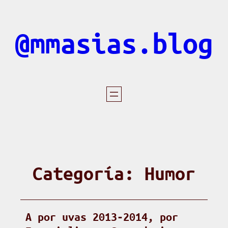
Saltar
al
@mmasias.blog
contenido
Categoría:
Humor
A por uvas 2013-2014, por