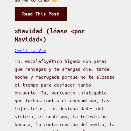
e
i
G
:
Read This Post
t
o
T
o
o
h
xNavidad (léase «por
d
g
e
Navidad»)
e
l
G
l
e
Ces’t La Vie
o
d
e
Tú, escalafoyético hígado con patas
r
í
n
que reniegas y te amargas dia, tarde,
d
a
e
noche y madrugada porque no te alcanza
i
i
l
el tiempo para desfacer tanto
n
n
X
entuerto… Tú, vericueto infatigable
i
t
i
que luchas contra el consumismo, las
,
e
a
injusticias, las desigualdades del
L
r
o
sistema, el snobismo, la televisión
i
n
m
basura, la contaminación del medio, la
v
a
i