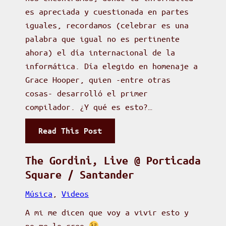
e
i
es apreciada y cuestionada en partes
n
t
iguales, recordamos (celebrar es una
…
a
palabra que igual no es pertinente
r
ahora) el día internacional de la
e
informática. Día elegido en homenaje a
l
Grace Hooper, quien -entre otras
a
cosas- desarrolló el primer
s
compilador. ¿Y qué es esto?…
i
:
Read This Post
s
A
t
p
The Gordini, Live @ Porticada
e
r
Square / Santander
n
o
t
Música
, 
Videos
p
e
A mi me dicen que voy a vivir esto y
ó
d
no me lo creo
s