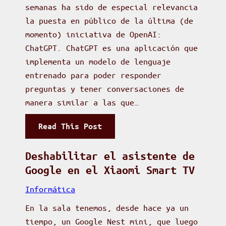
semanas ha sido de especial relevancia
la puesta en público de la última (de
momento) iniciativa de OpenAI:
ChatGPT. ChatGPT es una aplicación que
implementa un modelo de lenguaje
entrenado para poder responder
preguntas y tener conversaciones de
manera similar a las que…
:
Read This Post
C
h
Deshabilitar el asistente de
a
Google en el Xiaomi Smart TV
t
Informática
G
En la sala tenemos, desde hace ya un
P
tiempo, un Google Nest mini, que luego
T