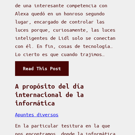
de una interesante competencia con
:
Alexa quedó en un honroso segundo
b
lugar, encargado de controlar las
i
luces porque, curiosamente, las luces
e
inteligentes de Lidl solo se conectan
n
con él. En fin, cosas de tecnología…
v
Lo cierto es que cuando trajimos…
e
n
:
Read This Post
i
D
d
e
A propósito del día
o
s
internacional de la
s
h
informática
a
a
l
Apuntes diversos
b
t
i
En la particular tesitura en la que
r
l
nos encontramos, donde la informática